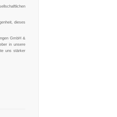
llschaftlichen
genheit, dieses
stungen GmbH &
ieber in unsere
te uns stärker