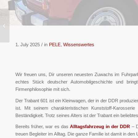
Recruiting in der
heutigen Zeit: Trends,
Plattformen und was
Mitarbeitende wirklich...
1. July 2025
/
in
PELE
,
Wissenswertes
Wir freuen uns, Dir unseren neuesten Zuwachs im Fuhrpark
echtes Stück deutscher Automobilgeschichte und bring
Firmenphilosophie mit sich.
Der Trabant 601 ist ein Kleinwagen, der in der DDR produzie
ist. Mit seinem charakteristischen Kunststoff-Karosser
Beständigkeit. Trotz seines Alters ist der Trabant ein belie
Bereits früher, war es das
Alltagsfahrzeug in der DDR
– D
treuen Begleiter im Alltag. Die ganze Familie ist damit in den