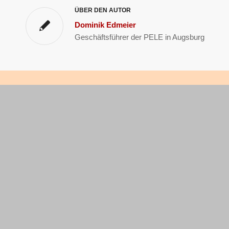
ÜBER DEN AUTOR
Dominik Edmeier
Geschäftsführer der PELE in Augsburg
KONTAKT
FÜR BEWERBER
Pele
Jobsuche (Stellenanze
Personaldienstleistungen
Initiativbewerbung
GmbH & Co.KG
Bewerberberatung
Max-Hempel-Str. 3
86153 Augsburg
Telefon:
0821/3131-00
Fax 0821/3131-02
email:
info@pele.de
internet:
www.pele.de