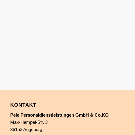
VOLLTREFFER
Zusammen finden wir die ideale Stelle
für Sie. Wir bleiben über den
kompletten Bewerbungsprozess bis
zur Vertragsunterzeichnung an Ihrer
Seite.
KONTAKT
Pele Personaldienstleistungen GmbH & Co.KG
Max-Hempel-Str. 3
86153 Augsburg