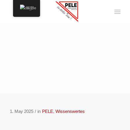
SIE
NEUANFANG IM
GARTEN:
DIE AUSSAAT ALS
SYMBOL FÜR
VERÄNDERUNG UND
NEUE WEGE
1. May 2025
/
in
PELE
,
Wissenswertes